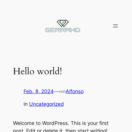
Zum
Inhalt
springen
Hello world!
Feb. 8, 2024
—
Alfonso
von
in
Uncategorized
Welcome to WordPress. This is your first
post. Edit or delete it, then start writing!